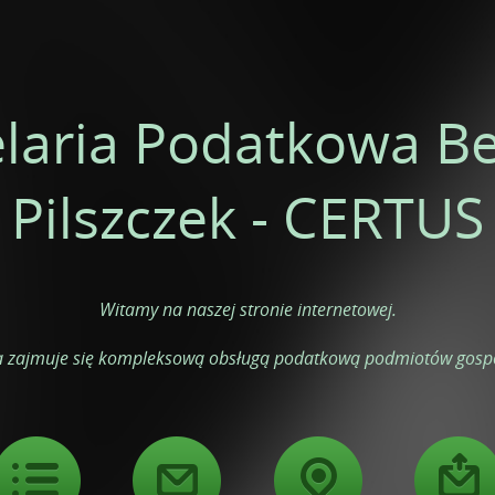
laria Podatkowa B
Pilszczek - CERTUS
Witamy na naszej stronie internetowej.

a zajmuje się kompleksową obsługą podatkową podmiotów gosp