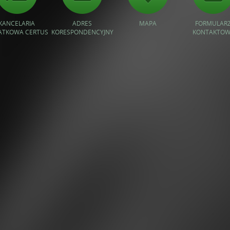
KANCELARIA
ADRES
MAPA
FORMULAR
ATKOWA CERTUS
KORESPONDENCYJNY
KONTAKTOW